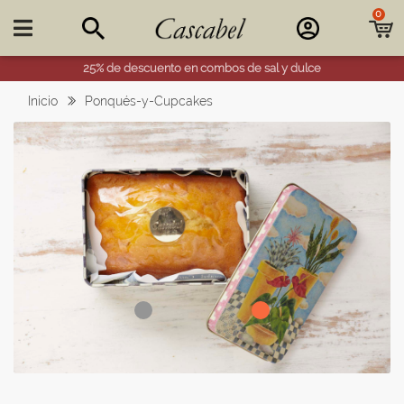
0

25% de descuento en combos de sal y dulce
Inicio
Ponqués-y-Cupcakes