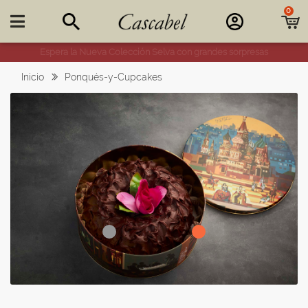
0

Espera la Nueva Colección Selva con grandes sorpresas
Inicio
Ponqués-y-Cupcakes