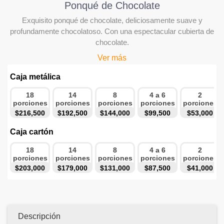
Ponqué de Chocolate
Exquisito ponqué de chocolate, deliciosamente suave y
profundamente chocolatoso. Con una espectacular cubierta de
chocolate.
Ver más
Caja metálica
18
14
8
4 a 6
2
porciones
porciones
porciones
porciones
porciones
$216,500
$192,500
$144,000
$99,500
$53,000
Caja cartón
18
14
8
4 a 6
2
porciones
porciones
porciones
porciones
porciones
$203,000
$179,000
$131,000
$87,500
$41,000
Descripción