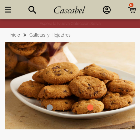
0

Espera la Nueva Colección Selva
Inicio
Galletas-y-Hojaldres