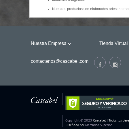
Mantener refrigerado.
Nuestros productos son elaborados artesanalmen
Nuestra Empresa
Tienda Virtual
contactenos@cascabel.com
Copyright © 2023
Cascabel | Todos los der
Diseñado por
Mercadeo Superior