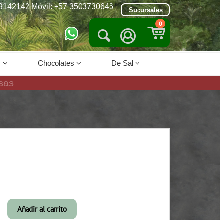
9142142 Móvil: +57 3503730646
Sucursales
0


s
Chocolates
De Sal
sas
Añadir al carrito