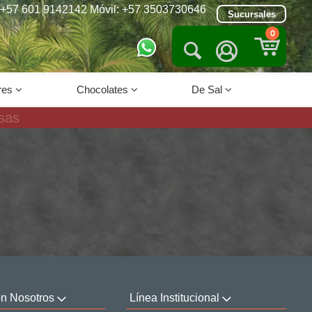
+57 601 9142142 Móvil: +57 3503730646
Sucursales
0


res
Chocolates
De Sal
on Nosotros
Línea Institucional