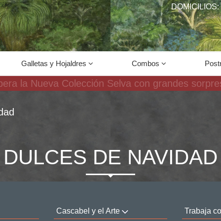
DOMICILIOS: 
Galletas y Hojaldres
Combos
Post
25% de descuento en combos de sal y dulce
dad
DULCES DE NAVIDAD
Cascabel y el Arte
Trabaja c